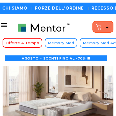
CHI SIAMO
|
FORZE DELL'ORDINE
|
RECESSO 


ATUITA • 200 NOTTI DI PROVA • 100% MADE IN ITA
Offerte A Tempo
Memory Med
Memory Med Ad
AGOSTO > SCONTI FINO AL -70% !!!