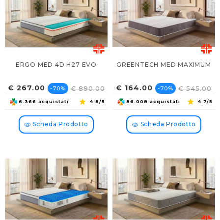
ERGO MED 4D H27 EVO
GREENTECH MED MAXIMUM
Prezzo
Prezzo
Prezzo
Prezzo
€ 267.00
€ 164.00
€ 890.00
€ 545.00
-70%
-70%
base
base
6.366 acquistati
4.8/5
86.008 acquistati
4.7/5
Scheda Prodotto
Scheda Prodotto