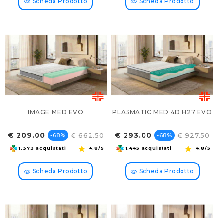
Scheda Prodotto
Scheda Prodotto
IMAGE MED EVO
PLASMATIC MED 4D H27 EVO
Prezzo
Prezzo
Prezzo
Prezzo
€ 209.00
€ 293.00
€ 662.50
€ 927.50
-68%
-68%
base
base
1.373 acquistati
4.8/5
1.445 acquistati
4.8/5
Scheda Prodotto
Scheda Prodotto