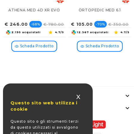
ATHENA MED 4D XR EVO
ORTOPEDIC MED 6.1
Prezzo
Prezzo
Prezzo
Prezzo
€ 246.00
€ 105.00
€ 780.00
€ 350.00
-68%
-70%
base
base
2.195 acquistati
4.7/5
12.367 acquistati
4.7/5
Scheda Prodotto
Scheda Prodotto

Informazioni Negozio
X
Questo sito web utilizza i

La Nostra Azienda
cookie
Questo sito o gli strumenti terzi
da questo utilizzati si avvalgono
di cookies necessari al