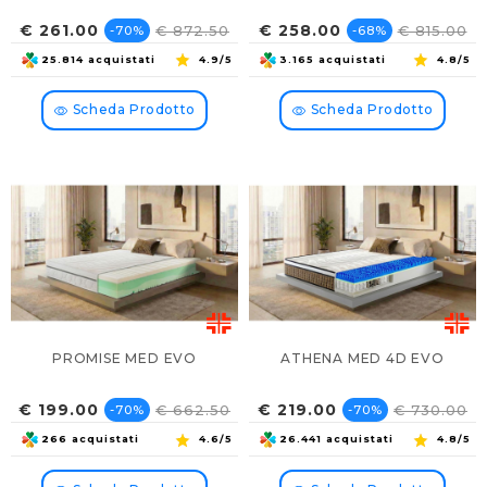
Prezzo
Prezzo
Prezzo
Prezzo
€ 261.00
€ 258.00
€ 872.50
€ 815.00
-70%
-68%
base
base
25.814 acquistati
4.9/5
3.165 acquistati
4.8/5
Scheda Prodotto
Scheda Prodotto
PROMISE MED EVO
ATHENA MED 4D EVO
Prezzo
Prezzo
Prezzo
Prezzo
€ 199.00
€ 219.00
€ 662.50
€ 730.00
-70%
-70%
base
base
266 acquistati
4.6/5
26.441 acquistati
4.8/5