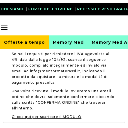
0
0

CHI SIAMO
|
FORZE DELL'ORDINE
|
RECESSO E RESO GRAT

Offerte a tempo
Memory Med
Memory Med A
I prezzi esposti nel sito sono con IVA al 22%.
Se hai i requisiti per richiedere l'IVA agevolata al
4%, dati dalla legge 104/92, scarica il seguente
modulo, compilalo integralmente ed invialo via
email ad info@mentormaterassi.it, indicando il
prodotto da aquistare, la misura e la modalità di
pagamento prescelta.
Una volta ricevuto il modulo invieremo una email
ordine che dovrai solamente confermare cliccando
sulla scritta "CONFERMA ORDINE" che troverai
all'interno.
Clicca qui per scaricare il MODULO