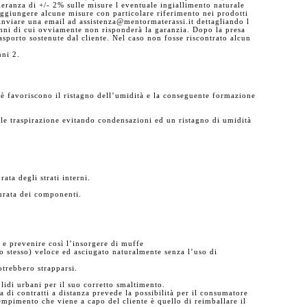
leranza di +/- 2% sulle misure l eventuale ingiallimento naturale
 raggiungere alcune misure con particolare riferimento nei prodotti
e inviare una email ad assistenza@mentormaterassi.it dettagliando l
danni di cui ovviamente non risponderà la garanzia. Dopo la presa
trasporto sostenute dal cliente. Nel caso non fosse riscontrato alcun
nni 2.
chè favoriscono il ristagno dell’umidità e la conseguente formazione
ale traspirazione evitando condensazioni ed un ristagno di umidità
ata degli strati interni.
durata dei componenti.
à e prevenire così l’insorgere di muffe
uto stesso) veloce ed asciugato naturalmente senza l’uso di
potrebbero strapparsi.
lidi urbani per il suo corretto smaltimento.
 di contratti a distanza prevede la possibilità per il consumatore
empimento che viene a capo del cliente è quello di reimballare il