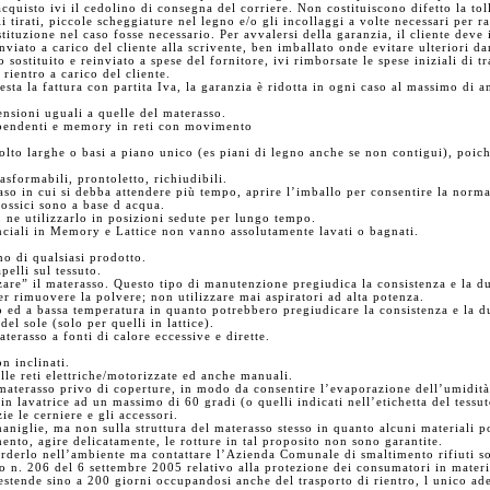
cquisto ivi il cedolino di consegna del corriere. Non costituiscono difetto la tol
li tirati, piccole scheggiature nel legno e/o gli incollaggi a volte necessari per
stituzione nel caso fosse necessario. Per avvalersi della garanzia, il cliente dev
viato a carico del cliente alla scrivente, ben imballato onde evitare ulteriori 
 o sostituito e reinviato a spese del fornitore, ivi rimborsate le spese iniziali di 
 rientro a carico del cliente.
sta la fattura con partita Iva, la garanzia è ridotta in ogni caso al massimo di a
ensioni uguali a quelle del materasso.
dipendenti e memory in reti con movimento
 molto larghe o basi a piano unico (es piani di legno anche se non contigui), poi
rasformabili, prontoletto, richiudibili.
so in cui si debba attendere più tempo, aprire l’imballo per consentire la norm
tossici sono a base d acqua.
ro, ne utilizzarlo in posizioni sedute per lungo tempo.
anciali in Memory e Lattice non vanno assolutamente lavati o bagnati.
rno di qualsiasi prodotto.
apelli sul tessuto.
zzare” il materasso. Questo tipo di manutenzione pregiudica la consistenza e la dur
er rimuovere la polvere; non utilizzare mai aspiratori ad alta potenza.
o ed a bassa temperatura in quanto potrebbero pregiudicare la consistenza e la 
del sole (solo per quelli in lattice).
aterasso a fonti di calore eccessive e dirette.
on inclinati.
lle reti elettriche/motorizzate ed anche manuali.
l materasso privo di coperture, in modo da consentire l’evaporazione dell’umidit
 in lavatrice ad un massimo di 60 gradi (o quelli indicati nell’etichetta del tess
zie le cerniere e gli accessori.
aniglie, ma non sulla struttura del materasso stesso in quanto alcuni materiali 
ento, agire delicatamente, le rotture in tal proposito non sono garantite.
erderlo nell’ambiente ma contattare l’Azienda Comunale di smaltimento rifiuti so
 n. 206 del 6 settembre 2005 relativo alla protezione dei consumatori in materia
 estende sino a 200 giorni occupandosi anche del trasporto di rientro, l unico ad