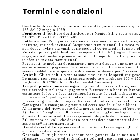
Termini e condizioni
Contratto di vendita:
Gli articoli in vendita possono essere acquist
185 del 22 maggio 1999.
Fornitore:
il fornitore degli articoli è la Mentor Srl. a socio uni
318377, P.Iva IT 03833300407.
Fatturazione:
Per ogni vendita sarà emessa una Fattura da Corrispe
indiretto, che sarà inviata all’acquirente tramite email. La stessa a
non dopo, inviate via email come copia di cortesia ed in formato e
Prezzi:
i prezzi pubblicati sono comprensivi di IVA (regime fiscale 
maggiorato di materie prime e fornitori. L’importo che l’acquirent
telefonico inviato tramite email.
Pagamenti: le modalità di pagamento messe a disposizione sono le se
esclusivamente i pagamenti in contanti. Pagamenti via telefono o fax
saranno addebitate le spese che dovremmo sostenere per l’incasso.
Articoli:
Gli articoli in vendita sono riassunti nelle specifiche ge
Le misure non presenti nella scheda prodotto e larghezze 100 e 150 
Legislativo 6/9/2005 Nr 206 (Codice del Consumo).
Tempi di produzione e consegna:
I giorni di consegna Italia, sono 
reale accredito nel caso di pagamento Elettronico o bonifico bancar
esclusione di Isole o località remote/disagiate, le quali richiedono 
la merce verrà spedita, sarà inviata una email ed un sms di conferm
in casa nel giorno di consegna. Nel caso di ordini con articoli mist
Consegna:
La consegna è gratuita ad eccezione delle Isole Minori.
Al momento del ricevimento della merce, sarà necessario effettuare
1)L integrità degli articoli ricevuti, non danneggiati né bagnati o
durante il trasporto ed il maneggiamento da parte del corriere.
2)Il numero dei colli che devono corrispondere esattamente al doc
assistenza@mentormaterassi.it.
Danni dovuti al Trasporto:
se al momento della consegna, gli artic
numero d ordine relativo;
Garanzia:
Tutti gli articoli venduti sono garantiti da un minimo d
rilasciato dal corriere ed avrà validità solo nel caso in cui vengano