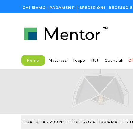
CHI SIAMO
|
PAGAMENTI
|
SPEDIZIONI
|
RECESSO E
Home
Materassi
Topper
Reti
Guanciali
Of
SEMPRE GRATUITA • 200 NOTTI DI PROVA • 100% MADE IN I