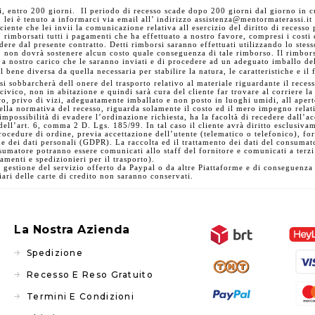
ni, entro 200 giorni. Il periodo di recesso scade dopo 200 giorni dal giorno in cu
o, lei è tenuto a informarci via email all’ indirizzo assistenza@mentormaterassi.it
iciente che lei invii la comunicazione relativa all esercizio del diritto di reces
 rimborsati tutti i pagamenti che ha effettuato a nostro favore, compresi i costi
dere dal presente contratto. Detti rimborsi saranno effettuati utilizzando lo stes
, non dovrà sostenere alcun costo quale conseguenza di tale rimborso. Il rimbors
 a nostro carico che le saranno inviati e di procedere ad un adeguato imballo del
ene diversa da quella necessaria per stabilire la natura, le caratteristiche e il 
obbarcherà dell onere del trasporto relativo al materiale riguardante il recesso
l civico, non in abitazione e quindi sarà cura del cliente far trovare al corriere l
egro, privo di vizi, adeguatamente imballato e non posto in luoghi umidi, all ap
la normativa del recesso, riguarda solamente il costo ed il mero impegno relati
’impossibilità di evadere l’ordinazione richiesta, ha la facoltà di recedere dall’
ell’art. 6, comma 2 D. Lgs. 185/99. In tal caso il cliente avrà diritto esclusiva
rocedure di ordine, previa accettazione dell’utente (telematico o telefonico), fo
dei dati personali (GDPR). La raccolta ed il trattamento dei dati del consumator
onsumatore potranno essere comunicati allo staff del fornitore e comunicati a ter
agamenti e spedizionieri per il trasporto).
n gestione del servizio offerto da Paypal o da altre Piattaforme e di conseguenza
ziari delle carte di credito non saranno conservati.
La Nostra Azienda
Spedizione
Recesso E Reso Gratuito
Termini E Condizioni