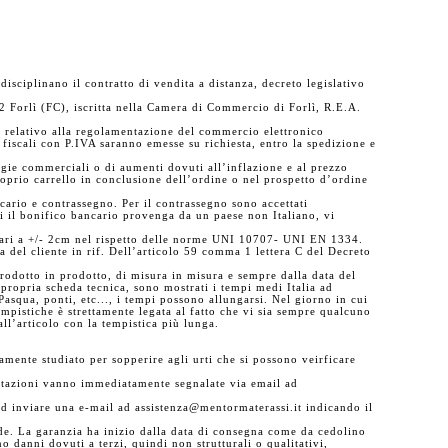
isciplinano il contratto di vendita a distanza, decreto legislativo
22 Forlì (FC), iscritta nella Camera di Commercio di Forlì, R.E.A.
6 relativo alla regolamentazione del commercio elettronico
e fiscali con P.IVA saranno emesse su richiesta, entro la spedizione e
egie commerciali o di aumenti dovuti all’inflazione e al prezzo
oprio carrello in conclusione dell’ordine o nel prospetto d’ordine
ario e contrassegno. Per il contrassegno sono accettati
ui il bonifico bancario provenga da un paese non Italiano, vi
o pari a +/- 2cm nel rispetto delle norme UNI 10707- UNI EN 1334.
 del cliente in rif. Dell’articolo 59 comma 1 lettera C del Decreto
 prodotto in prodotto, di misura in misura e sempre dalla data del
propria scheda tecnica, sono mostrati i tempi medi Italia ad
Pasqua, ponti, etc..., i tempi possono allungarsi. Nel giorno in cui
mpistiche è strettamente legata al fatto che vi sia sempre qualcuno
all’articolo con la tempistica più lunga.
amente studiato per sopperire agli urti che si possono veirficare
stazioni vanno immediatamente segnalate via email ad
 ed inviare una e-mail ad assistenza@mentormaterassi.it indicando il
ede. La garanzia ha inizio dalla data di consegna come da cedolino
o danni dovuti a terzi, quindi non strutturali o qualitativi,