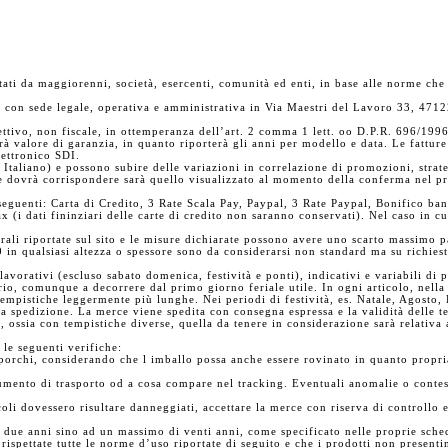
ati da maggiorenni, società, esercenti, comunità ed enti, in base alle norme che d
co, con sede legale, operativa e amministrativa in Via Maestri del Lavoro 33, 471
ttivo, non fiscale, in ottemperanza dell’art. 2 comma 1 lett. oo D.P.R. 696/199
vrà valore di garanzia, in quanto riporterà gli anni per modello e data. Le fattur
lettronico SDI.
Italiano) e possono subire delle variazioni in correlazione di promozioni, strat
e dovrà corrispondere sarà quello visualizzato al momento della conferma nel pr
guenti: Carta di Credito, 3 Rate Scala Pay, Paypal, 3 Rate Paypal, Bonifico banc
 (i dati fininziari delle carte di credito non saranno conservati). Nel caso in c
nerali riportate sul sito e le misure dichiarate possono avere uno scarto massim
in qualsiasi altezza o spessore sono da considerarsi non standard ma su richiesta
lavorativi (escluso sabato domenica, festività e ponti), indicativi e variabili di
io, comunque a decorrere dal primo giorno feriale utile. In ogni articolo, nella 
tempistiche leggermente più lunghe. Nei periodi di festività, es. Natale, Agosto, 
a spedizione. La merce viene spedita con consegna espressa e la validità delle te
i, ossia con tempistiche diverse, quella da tenere in considerazione sarà relativa 
.
 le seguenti verifiche:
 sporchi, considerando che l imballo possa anche essere rovinato in quanto propri
umento di trasporto od a cosa compare nel tracking. Eventuali anomalie o conte
oli dovessero risultare danneggiati, accettare la merce con riserva di controllo
i due anni sino ad un massimo di venti anni, come specificato nelle proprie sch
 rispettate tutte le norme d’uso riportate di seguito e che i prodotti non presentin