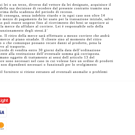
i lei o un terzo, diverso dal vettore da lei designato, acquisisce il
 della sua decisione di recedere dal presente contratto tramite una
so prima della scadenza del periodo di recesso.
 di consegna, senza indebito ritardo e in ogni caso non oltre 14
so mezzo di pagamento da lei usato per la transazione iniziale, salvo
o può essere sospeso fino al ricevimento dei beni se superiore ai
la merce da affidare al corriere. Lei è responsabile solo della
funzionamento degli stessi.â¨
. Il ritiro della merce sarà effettuato a mezzo corriere che andrà
a merce al piano stradale. Il cliente sino al momento del ritiro
erto o che comunque possano recare danni al prodotto, pena la
vo al trasporto.
accordo di vendita entro 30 giorni dalla data dell’ordinazione
mente alla restituzione dell’eventuale somma già corrisposta.
rmano oggetto di trattamento ai sensi dell articolo 13 del
e sono necessari nel caso in cui volesse fare un ordine di prodotti
zi non dipendenti necessari o funzionali per lo svolgimento
 il fornitore si ritiene estraneo ad eventuali anomalie o problemi