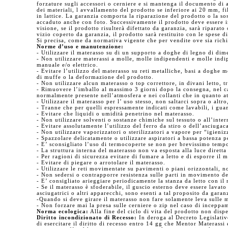
forzature sugli accessori o cerniere e si mantenga il documento di a
dei materiali, l avvallamento del prodotto se inferiore ai 20 mm, fi
in lattice. La garanzia comporta la riparazione del prodotto o la so
accaduto anche con foto. Successivamente il prodotto deve essere in
visione, se il prodotto risulterà difettato da garanzia, sarà riparato
vizio coperto da garanzia, il prodotto sarà restituito con le spese di
Si precisa, come da normativa vigente che per vendite ove sia richie
Norme d’uso e manutenzione:
- Utilizzare il materasso su di un supporto a doghe di legno di dim
- Non utilizzare materassi a molle, molle indipendenti e molle in
manuale e/o elettrico.
- Evitare l’utilizzo del materasso su reti metalliche, basi a doghe
di muffe o la deformazione del prodotto.
- Non utilizzare alcun materasso o top correttore, in divani letto, t
- Rimuovere l’imballo al massimo 3 giorni dopo la consegna, nel ca
normalmente presente nell’atmosfera e nei collanti che in quanto a
- Utilizzare il materasso per l’ uso stesso, non saltarci sopra o alt
- Tranne che per quelli espressamente indicati come lavabili, i gu
- Evitare che liquidi o umidità penetrino nel materasso.
- Non utilizzare solventi o sostanze chimiche sul tessuto o all’inte
- Evitare assolutamente l’utilizzo del ferro da stiro o dell’asciugac
- Non utilizzare vaporizzatori o sterilizzatori a vapore per “igieni
- Spazzolare delicatamente o utilizzare aspiratori a bassa potenza p
- E’ sconsigliato l’uso di termocoperte se non per brevissimo temp
- La struttura interna del materasso non va esposta alla luce diretta 
- Per ragioni di sicurezza evitare di fumare a letto e di esporre il m
- Evitare di piegare o arrotolare il materasso.
- Utilizzare le reti movimentate su pavimenti o piani orizzontali, n
- Non sedersi o contrapporre resistenza sulle parti in movimento de
- E’ consigliato arieggiare periodicamente la stanza da letto con i
- Se il materasso è sfoderabile, il guscio esterno deve essere lavato
asciugatrici o altri apparecchi, sono esenti a tal proposito da garan
-Quando si deve girare il materasso non fare solamente leva sulle m
- Non forzare mai la presa sulle cerniere o zip nel caso di inceppam
Norma ecologica:
Alla fine del ciclo di vita del prodotto non disp
Diritto incondizionato di Recesso:
In deroga al Decreto Legislativo
di esercitare il diritto di recesso entro 14 gg che Mentor Materassi