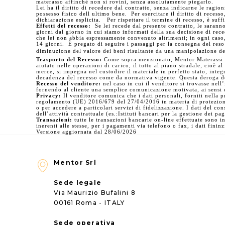
materasso affinchè non si rovini, senza assolutamente piegarlo.
Lei ha il diritto di recedere dal contratto, senza indicarne le ragio
possesso fisico dell ultimo bene. Per esercitare il diritto di recess
dichiarazione esplicita. Per rispettare il termine di recesso, è suff
Effetti del recesso:
Se lei recede dal presente contratto, le saranno
giorni dal giorno in cui siamo informati della sua decisione di rece
che lei non abbia espressamente convenuto altrimenti; in ogni caso
14 giorni. È pregato di seguire i passaggi per la consegna del reso
diminuzione del valore dei beni risultante da una manipolazione del b
Trasporto del Recesso:
Come sopra menzionato, Mentor Materassi si s
aiutato nelle operazioni di carico, il tutto al piano stradale, cioè a
merce, si impegna nel custodire il materiale in perfetto stato, int
decadenza del recesso come da normativa vigente. Questa deroga del
Recesso del venditore:
nel caso in cui il venditore si trovasse nell
fornendo al cliente una semplice comunicazione motivata, ai sensi d
Privacy:
Il venditore comunica che i dati personali, forniti nella p
regolamento (UE) 2016/679 del 27/04/2016 in materia di protezione 
o per accedere a particolari servizi di fidelizzazione. I dati del c
dell’attività contrattuale (es.:Istituti bancari per la gestione dei p
Transazioni:
tutte le transazioni bancarie on-line effettuate sono i
inerenti alle stesse, per i pagamenti via telefono o fax, i dati finin
Versione aggiornata dal 28/06/2026
Mentor Srl
Sede legale
Via Maurizio Bufalini 8
00161 Roma - ITALY
Sede operativa