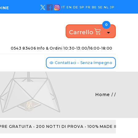
IT
EN
DE
SP
FR
BE
SE
NL
JP
DINE
0
0
Carrello

0543 83406 Info & Ordini
10:30-13:00/16:00-18:00
Contattaci - Senza Impegno
Home
 GRATUITA • 200 NOTTI DI PROVA • 100% MADE IN ITALY •