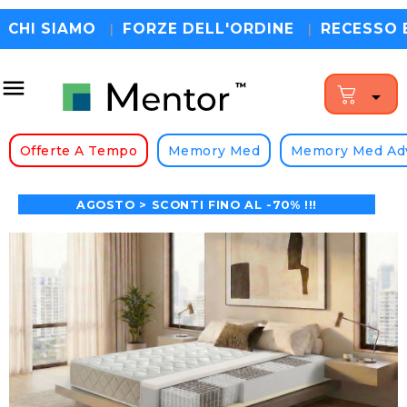
CHI SIAMO
|
FORZE DELL'ORDINE
|
RECESSO 


ATUITA • 200 NOTTI DI PROVA • 100% MADE IN ITA
Offerte A Tempo
Memory Med
Memory Med Ad
AGOSTO > SCONTI FINO AL -70% !!!