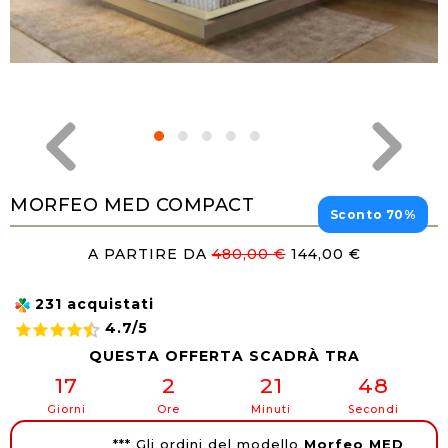
MORFEO MED COMPACT
Sconto 70%
A PARTIRE DA
480,00 €
144,00 €
231 acquistati
4.7/5
QUESTA OFFERTA SCADRÀ TRA
17
2
21
48
Giorni
Ore
Minuti
Secondi
*** Gli ordini del modello
Morfeo MED