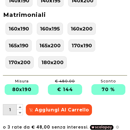
140x190
140x195
140x200
Matrimoniali
160x190
160x195
160x200
165x190
165x200
170x190
170x200
180x200
Misura
€ 480.00
Sconto
80x190
€ 144
70 %
Aggiungi Al Carrello