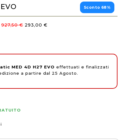
 EVO
Sconto 68%
927,50 €
293,00 €
atic MED 4D H27 EVO
effettuati e finalizzati
pedizione a partire dal 25 Agosto.
GRATUITO
i