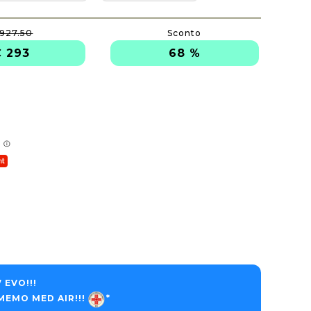
 927.50
Sconto
 293
68 %
 EVO!!!
EMO MED AIR!!!
*