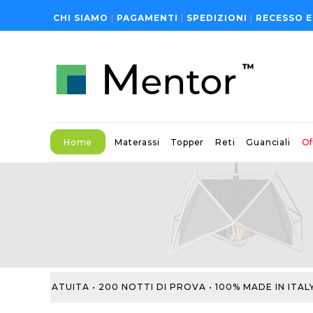
CHI SIAMO
|
PAGAMENTI
|
SPEDIZIONI
|
RECESSO E
Home
Materassi
Topper
Reti
Guanciali
Of
E GRATUITA • 200 NOTTI DI PROVA • 100% MADE IN ITALY • 