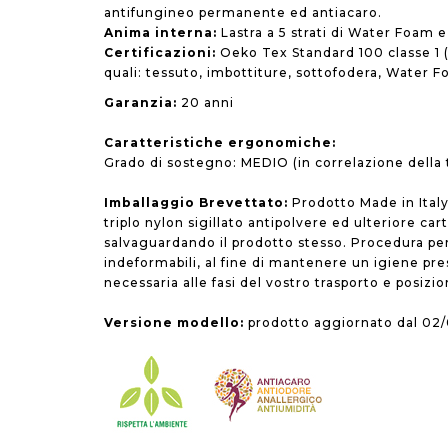
antifungineo permanente ed antiacaro.
Anima interna:
Lastra a 5 strati di Water Foam
Certificazioni:
Oeko Tex Standard 100 classe 1 (a
quali: tessuto, imbottiture, sottofodera, Water F
Garanzia:
20 anni
Caratteristiche ergonomiche:
Grado di sostegno: MEDIO (in correlazione della t
Imballaggio Brevettato:
Prodotto Made in Italy
triplo nylon sigillato antipolvere ed ulteriore car
salvaguardando il prodotto stesso. Procedura per
indeformabili, al fine di mantenere un igiene p
necessaria alle fasi del vostro trasporto e posizi
Versione modello:
prodotto aggiornato dal 02