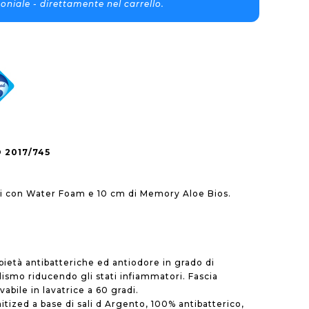
oniale - direttamente nel carrello.
 2017/745
ci con Water Foam e 10 cm di Memory Aloe Bios.
ietà antibatteriche ed antiodore in grado di
lismo riducendo gli stati infiammatori. Fascia
abile in lavatrice a 60 gradi.
tized a base di sali d Argento, 100% antibatterico,