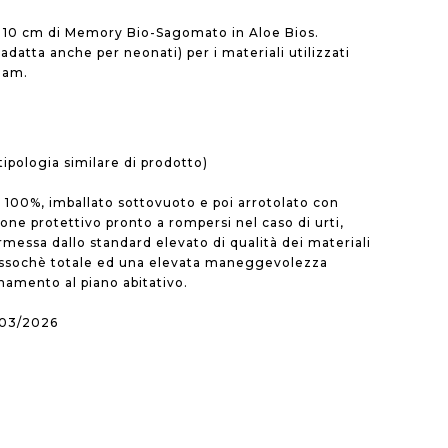
 e 10 cm di Memory Bio-Sagomato in Aloe Bios.
datta anche per neonati) per i materiali utilizzati
oam.
ipologia similare di prodotto)
 100%, imballato sottovuoto e poi arrotolato con
tone protettivo pronto a rompersi nel caso di urti,
messa dallo standard elevato di qualità dei materiali
ressochè totale ed una elevata maneggevolezza
onamento al piano abitativo.
/03/2026