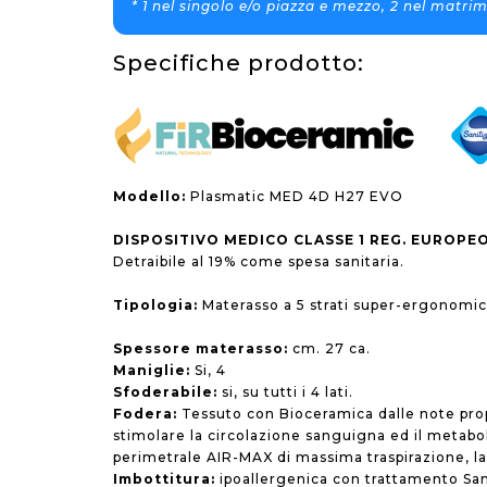
* 1 nel singolo e/o piazza e mezzo, 2 nel matrim
Specifiche prodotto:
Modello:
Plasmatic MED 4D H27 EVO
DISPOSITIVO MEDICO CLASSE 1 REG. EUROPEO
Detraibile al 19% come spesa sanitaria.
Tipologia:
Materasso a 5 strati super-ergonomi
Spessore materasso:
cm. 27 ca.
Maniglie:
Si, 4
Sfoderabile:
si, su tutti i 4 lati.
Fodera:
Tessuto con Bioceramica dalle note prop
stimolare la circolazione sanguigna ed il metabo
perimetrale AIR-MAX di massima traspirazione, lav
Imbottitura:
ipoallergenica con trattamento Sani