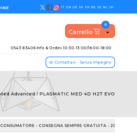
IT
EN
DE
SP
FR
BE
SE
NL
JP
DINE
0
0
Carrello

0543 83406 Info & Ordini
10:30-13:00/16:00-18:00
Contattaci - Senza Impegno
Med Advanced
PLASMATIC MED 4D H27 EVO
NSUMATORE •
CONSEGNA SEMPRE GRATUITA • 200 NOTTI DI PR