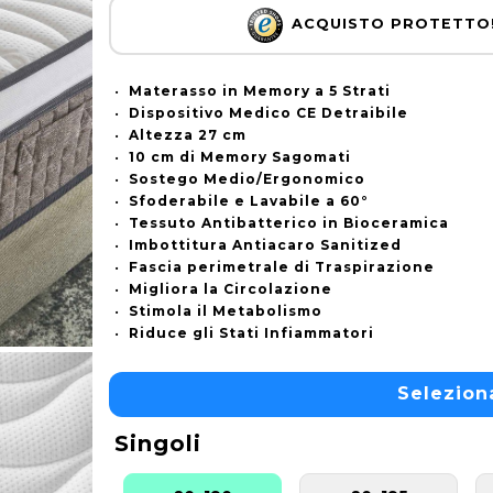
ACQUISTO PROTETTO! G
•
Materasso in Memory a 5 Strati
•
Dispositivo Medico CE Detraibile
•
Altezza 27 cm
•
10 cm di Memory Sagomati
•
Sostego Medio/Ergonomico
•
Sfoderabile e Lavabile a 60°
•
Tessuto Antibatterico in Bioceramica
•
Imbottitura Antiacaro Sanitized
•
Fascia perimetrale di Traspirazione
•
Migliora la Circolazione
•
Stimola il Metabolismo
•
Riduce gli Stati Infiammatori
Selezion
Singoli