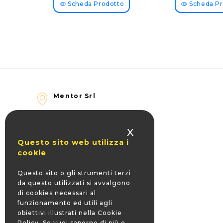
Scheda Prodotto
Scheda Pr
Mentor Srl
Sede legale
Via Maurizio Bufalini 8
X
00161 Roma - ITALY
Questo sito web utilizza i
cookie
Sede operativa
Via Fratelli Zanfini 1 Bis
Questo sito o gli strumenti terzi
47122 Forlì FC - ITALY
da questo utilizzati si avvalgono
di cookies necessari al
funzionamento ed utili agli
+39 0543 83406
obiettivi illustrati nella Cookie
Policy. Se vuoi saperne di più o