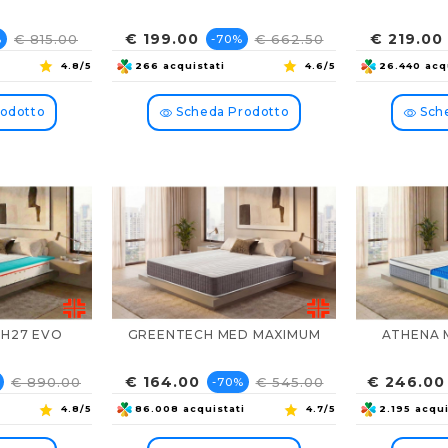
zzo
Prezzo
Prezzo
Prezzo
€ 199.00
€ 219.00
€ 815.00
€ 662.50
%
-70%
e
base
4.8/5
266 acquistati
4.6/5
26.440 acq
odotto
Scheda Prodotto
Sche
 H27 EVO
GREENTECH MED MAXIMUM
ATHENA 
zo
Prezzo
Prezzo
Prezzo
€ 164.00
€ 246.00
€ 890.00
€ 545.00
-70%
base
4.8/5
86.008 acquistati
4.7/5
2.195 acqui