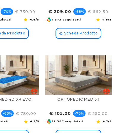
Prezzo
Prezzo
Prezzo
€ 209.00
€ 730.00
€ 662.50
-70%
-68%
base
base
uistati
4.8/5
1.373 acquistati
4.8/5
da Prodotto
Scheda Prodotto
MED 4D XR EVO
ORTOPEDIC MED 6.1
Prezzo
Prezzo
Prezzo
€ 105.00
€ 780.00
€ 350.00
-68%
-70%
base
base
stati
4.7/5
12.367 acquistati
4.7/5