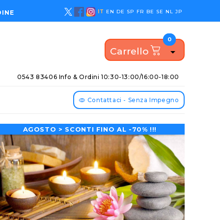
IT
EN
DE
SP
FR
BE
SE
NL
JP
DINE
0
0
Carrello

0543 83406 Info & Ordini
10:30-13:00/16:00-18:00
Contattaci - Senza Impegno
AGOSTO > SCONTI FINO AL -70% !!!