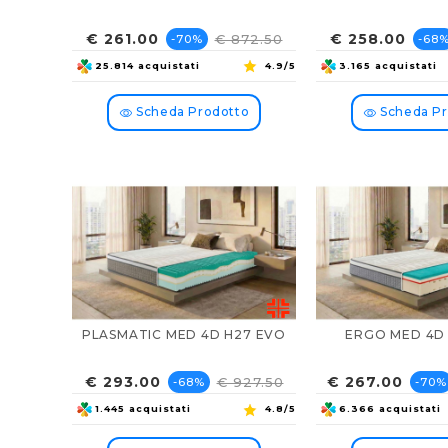
Prezzo
Prezzo
Prezzo
Pre
€ 261.00
€ 258.00
€ 872.50
-70%
-68
base
bas
25.814 acquistati
4.9/5
3.165 acquistati
Scheda Prodotto
Scheda Pr
PLASMATIC MED 4D H27 EVO
ERGO MED 4D
Prezzo
Prezzo
Prezzo
Prez
€ 293.00
€ 267.00
€ 927.50
-68%
-70%
base
base
1.445 acquistati
4.8/5
6.366 acquistati