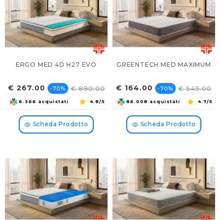
ERGO MED 4D H27 EVO
GREENTECH MED MAXIMUM
Prezzo
Prezzo
Prezzo
Prezzo
€ 267.00
€ 164.00
€ 890.00
€ 545.00
-70%
-70%
base
base
6.366 acquistati
4.8/5
86.008 acquistati
4.7/5
Scheda Prodotto
Scheda Prodotto