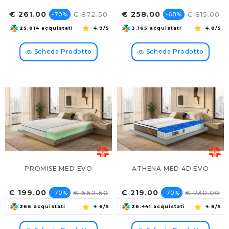
Prezzo
Prezzo
Prezzo
Prezzo
€ 261.00
€ 258.00
€ 872.50
€ 815.00
-70%
-68%
base
base
25.814 acquistati
4.9/5
3.165 acquistati
4.8/5
Scheda Prodotto
Scheda Prodotto
PROMISE MED EVO
ATHENA MED 4D EVO
Prezzo
Prezzo
Prezzo
Prezzo
€ 199.00
€ 219.00
€ 662.50
€ 730.00
-70%
-70%
base
base
266 acquistati
4.6/5
26.441 acquistati
4.8/5