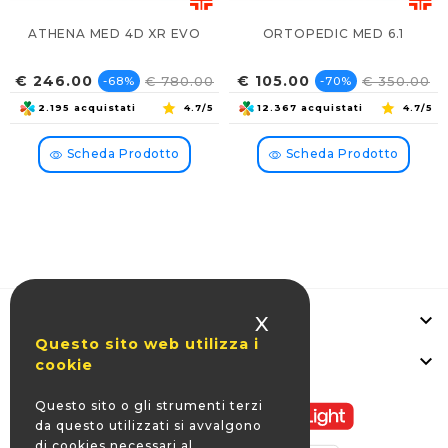
ATHENA MED 4D XR EVO
ORTOPEDIC MED 6.1
Prezzo
Prezzo
Prezzo
Prezzo
€ 246.00
€ 105.00
€ 780.00
€ 350.00
-68%
-70%
base
base
2.195 acquistati
4.7/5
12.367 acquistati
4.7/5
Scheda Prodotto
Scheda Prodotto

Informazioni Negozio
X
Questo sito web utilizza i

La Nostra Azienda
cookie
Questo sito o gli strumenti terzi
da questo utilizzati si avvalgono
di cookies necessari al