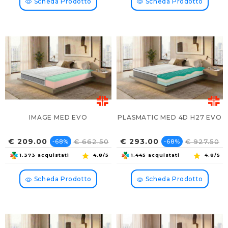
Scheda Prodotto
Scheda Prodotto
IMAGE MED EVO
PLASMATIC MED 4D H27 EVO
Prezzo
Prezzo
Prezzo
Prezzo
€ 209.00
€ 293.00
€ 662.50
€ 927.50
-68%
-68%
base
base
1.373 acquistati
4.8/5
1.445 acquistati
4.8/5
Scheda Prodotto
Scheda Prodotto