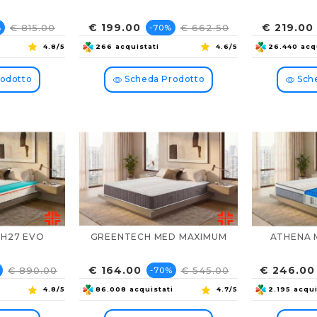
zzo
Prezzo
Prezzo
Prezzo
€ 199.00
€ 219.00
€ 815.00
€ 662.50
%
-70%
e
base
4.8/5
266 acquistati
4.6/5
26.440 acq
odotto
Scheda Prodotto
Sche
 H27 EVO
GREENTECH MED MAXIMUM
ATHENA 
zo
Prezzo
Prezzo
Prezzo
€ 164.00
€ 246.00
€ 890.00
€ 545.00
-70%
base
4.8/5
86.008 acquistati
4.7/5
2.195 acqui