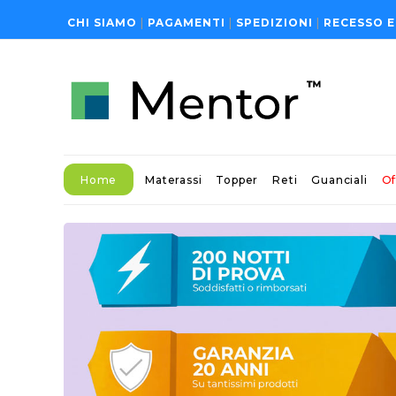
CHI SIAMO
|
PAGAMENTI
|
SPEDIZIONI
|
RECESSO E
Home
Materassi
Topper
Reti
Guanciali
Of