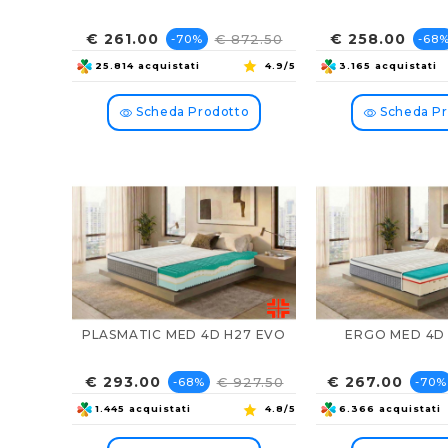
Prezzo
Prezzo
Prezzo
Pre
€ 261.00
€ 258.00
€ 872.50
-70%
-68
base
bas
25.814 acquistati
4.9/5
3.165 acquistati
Scheda Prodotto
Scheda Pr
PLASMATIC MED 4D H27 EVO
ERGO MED 4D
Prezzo
Prezzo
Prezzo
Prez
€ 293.00
€ 267.00
€ 927.50
-68%
-70%
base
base
1.445 acquistati
4.8/5
6.366 acquistati