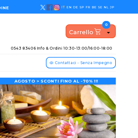
IT
EN
DE
SP
FR
BE
SE
NL
JP
DINE
0
0
Carrello

0543 83406 Info & Ordini
10:30-13:00/16:00-18:00
Contattaci - Senza Impegno
AGOSTO > SCONTI FINO AL -70% !!!