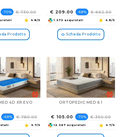
Prezzo
Prezzo
Prezzo
€ 209.00
€ 730.00
€ 662.50
-70%
-68%
base
base
uistati
4.8/5
1.373 acquistati
4.8/5
da Prodotto
Scheda Prodotto
MED 4D XR EVO
ORTOPEDIC MED 6.1
Prezzo
Prezzo
Prezzo
€ 105.00
€ 780.00
€ 350.00
-68%
-70%
base
base
stati
4.7/5
12.367 acquistati
4.7/5