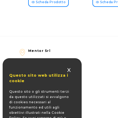
Scheda Prodotto
Scheda Pr
Mentor Srl
Sede legale
Via Maurizio Bufalini 8
X
00161 Roma - ITALY
Questo sito web utilizza i
cookie
Sede operativa
Via Fratelli Zanfini 1 Bis
Questo sito o gli strumenti terzi
47122 Forlì FC - ITALY
da questo utilizzati si avvalgono
di cookies necessari al
funzionamento ed utili agli
+39 0543 83406
obiettivi illustrati nella Cookie
Policy. Se vuoi saperne di più o