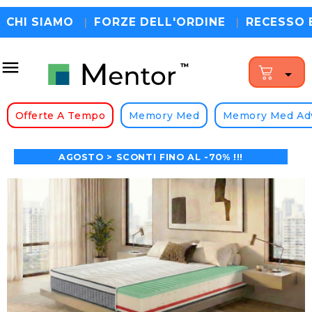
CHI SIAMO
|
FORZE DELL'ORDINE
|
RECESSO 


ATUITA • 200 NOTTI DI PROVA • 100% MADE IN ITA
Offerte A Tempo
Memory Med
Memory Med Ad
AGOSTO > SCONTI FINO AL -70% !!!